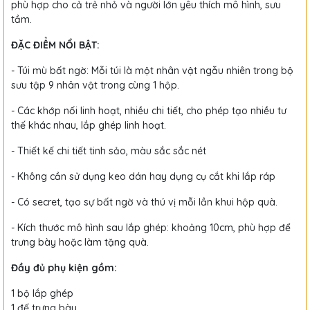
phù hợp cho cả trẻ nhỏ và người lớn yêu thích mô hình, sưu
tầm.
ĐẶC ĐIỂM NỔI BẬT:
- Túi mù bất ngờ: Mỗi túi là một nhân vật ngẫu nhiên trong bộ
sưu tập 9 nhân vật trong cùng 1 hộp.
- Các khớp nối linh hoạt, nhiều chi tiết, cho phép tạo nhiều tư
thế khác nhau​, lắp ghép linh hoạt.
- Thiết kế chi tiết tinh sảo, màu sắc sắc nét
- Không cần sử dụng keo dán hay dụng cụ cắt khi lắp ráp
- Có secret, tạo sự bất ngờ và thú vị mỗi lần khui hộp quà.
- Kích thước mô hình sau lắp ghép: khoảng 10cm, phù hợp để
trưng bày hoặc làm tặng quà.
Đầy đủ phụ kiện gồm:
1 bộ lắp ghép
1 đế trưng bày