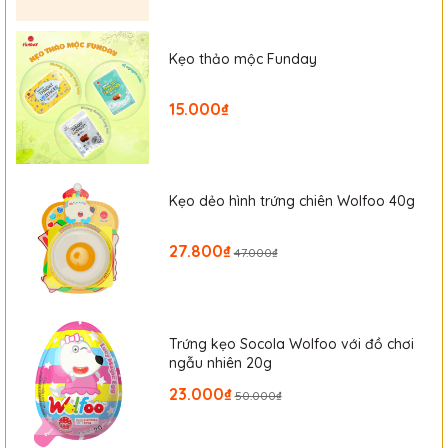
Kẹo thảo mộc Funday
15.000₫
Kẹo dẻo hình trứng chiên Wolfoo 40g
27.800₫
47.000₫
Trứng kẹo Socola Wolfoo với đồ chơi
ngẫu nhiên 20g
23.000₫
50.000₫