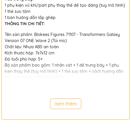
1 phụ kiện vũ khí/part phụ thay thế để tạo dáng (tuỳ mô hình)
1 thẻ sưu tầm
1 bản hướng dẫn lắp ghép.
THÔNG TIN CHI TIẾT:
Tên sản phẩm: Blokees Figures 71107 - Transformers Galaxy
Version 07 ONE Wave 2 (Túi mù)
Chất liệu: Nhựa ABS an toàn
Kích thước hộp: 7x7x12 cm
Độ tuổi phù hợp: 5+
Bộ sản phẩm bao gồm: 1 nhân vật + 1 đế trưng bày + 1 phụ
kiện thay thế (tuỳ mô hình) + 1 thẻ sưu tầm + sách hướng dẫn
Số lượng nhân vật trong bộ: 9
Hình thức: Mua lẻ túi mù hoặc mua nguyên hộp 9 túi
️ LƯU Ý:
Sản phẩm giao ngẫu nhiên nhân vật, không chọn mẫu.
Xem thêm
Luôn giám sát trẻ nhỏ khi chơi để đảm bảo an toàn tuyệt đối.
#tuimu #blokees #vindrink #mohinhlapghep #transformers