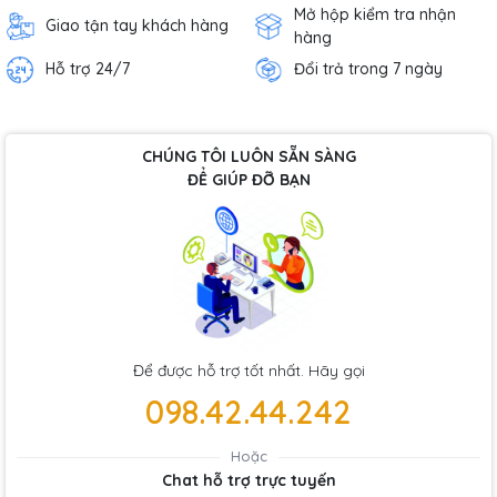
Mở hộp kiểm tra nhận
Giao tận tay khách hàng
hàng
Hỗ trợ 24/7
Đổi trả trong 7 ngày
CHÚNG TÔI LUÔN SẴN SÀNG
ĐỂ GIÚP ĐỠ BẠN
Để được hỗ trợ tốt nhất. Hãy gọi
098.42.44.242
Hoặc
Chat hỗ trợ trực tuyến