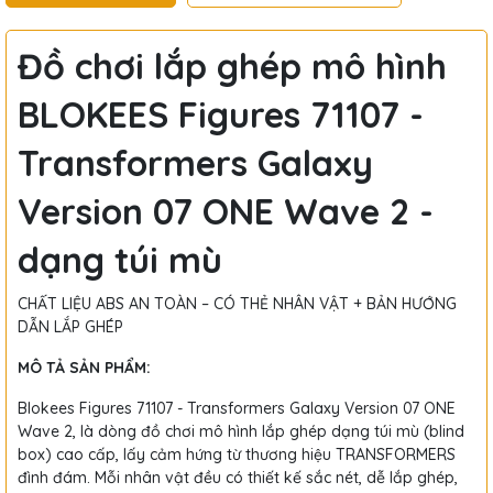
Đồ chơi lắp ghép mô hình
BLOKEES Figures 71107 -
Transformers Galaxy
Version 07 ONE Wave 2 -
dạng túi mù
CHẤT LIỆU ABS AN TOÀN – CÓ THẺ NHÂN VẬT + BẢN HƯỚNG
DẪN LẮP GHÉP
MÔ TẢ SẢN PHẨM:
Blokees Figures 71107 - Transformers Galaxy Version 07 ONE
Wave 2, là dòng đồ chơi mô hình lắp ghép dạng túi mù (blind
box) cao cấp, lấy cảm hứng từ thương hiệu TRANSFORMERS
đình đám. Mỗi nhân vật đều có thiết kế sắc nét, dễ lắp ghép,