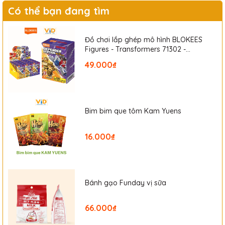
Có thể bạn đang tìm
Đồ chơi lắp ghép mô hình BLOKEES
Figures - Transformers 71302 -
Defender Version 02 The Over Throw
49.000₫
Bim bim que tôm Kam Yuens
16.000₫
Bánh gạo Funday vị sữa
66.000₫